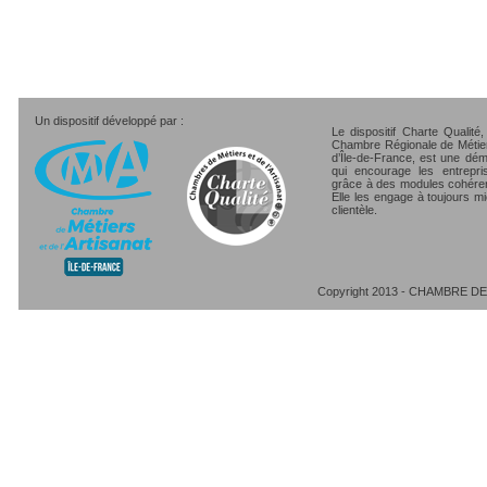
Un dispositif développé par :
Le dispositif Charte Qualité
Chambre Régionale de Métiers
d’Île-de-France, est une dé
qui encourage les entrepri
grâce à des modules cohéren
Elle les engage à toujours mi
clientèle.
Copyright 2013 - CHAMBRE DE