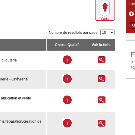
Loca
Nombre de résultats par page :
Charte Qualité
Voir la fiche
e bijouterie
CO
PO
llerie - Orfévrerie
 Fabrication et vente
ente/réparation/création de