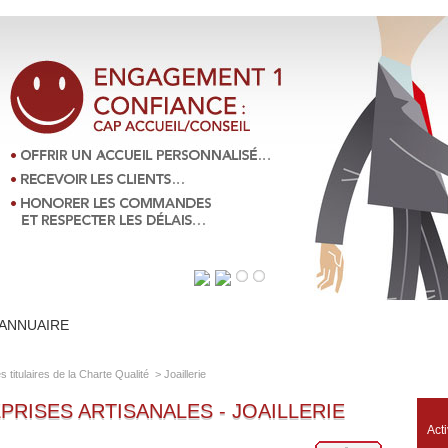
ANNUAIRE
ARTISANS ENGAGEZ-VOUS
PRESSE
ÉVÉNE
 titulaires de la Charte Qualité
>
Joaillerie
PRISES ARTISANALES - JOAILLERIE
Acti